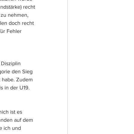
dstärke) recht 
e zu nehmen, 
len doch recht 
ür Fehler 
Disziplin 
gorie den Sieg 
ht habe. Zudem 
s in der U19.
ch ist es 
unden auf dem 
e ich und 