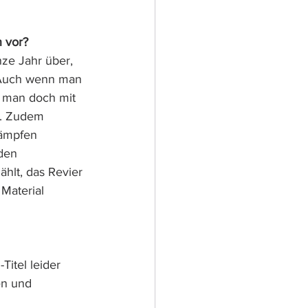
n vor?
nze Jahr über, 
 Auch wenn man 
d man doch mit 
r. Zudem 
kämpfen 
den 
hlt, das Revier 
Material 
itel leider 
en und 