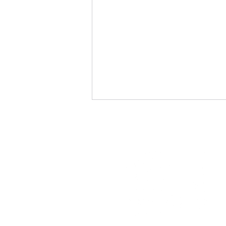
Extreme Wellen an Tag 3 -
Voget und Buchwald an der
Spitze