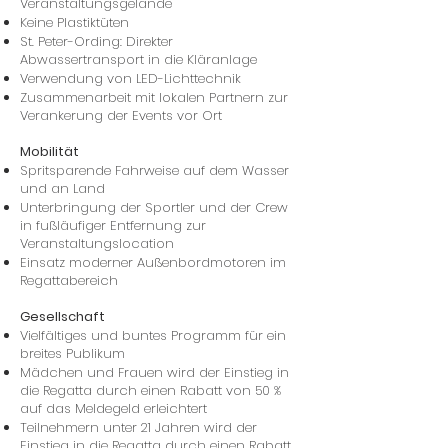
Veranstaltungsgelände
Keine Plastiktüten
St. Peter-Ording: Direkter
Abwassertransport in die Kläranlage
Verwendung von LED-Lichttechnik
Zusammenarbeit mit lokalen Partnern zur
Verankerung der Events vor Ort
Mobilität
Spritsparende Fahrweise auf dem Wasser
und an Land
Unterbringung der Sportler und der Crew
in fußläufiger Entfernung zur
Veranstaltungslocation
Einsatz moderner Außenbordmotoren im
Regattabereich
Gesellschaft
Vielfältiges und buntes Programm für ein
breites Publikum
Mädchen und Frauen wird der Einstieg in
die Regatta durch einen Rabatt von 50 %
auf das Meldegeld erleichtert
Teilnehmern unter 21 Jahren wird der
Einstieg in die Regatta durch einen Rabatt