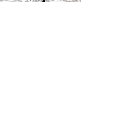
Was ihr tun könnt
​Auf gekennzeichneten Wegen und Flächen
bleiben und nicht die Dünen betreten, zum
Schutz des natürlichen Lebensraums
Nutzung der vorhandenen Müllcontainer /
Abfallbehälter und Mülltrennung auf dem
Eventgelände
Verwendung umweltfreundlicher
Sonnencreme, besonders beim Baden im
Meer, zum Schutz der Meere und den darin
lebenden Tieren
Nutzung öffentlicher Verkehrsmittel für die
Anreise
Auf Flora und Fauna achten: Tiere und
deren Brutareale respektieren und Abstand
halten
Teilnahme an Beach Clean-Up Aktionen