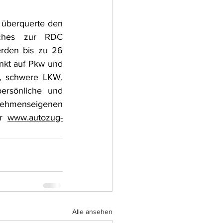
überquerte den 
lches zur RDC 
rden bis zu 26 
nkt auf Pkw und 
, schwere LKW, 
rsönliche und 
nehmenseigenen 
r 
www.autozug-
Alle ansehen