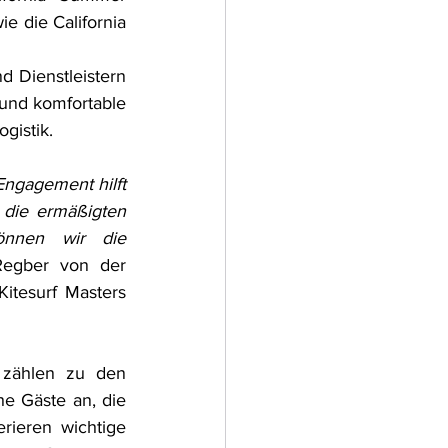
e die California 
 Dienstleistern 
 und komfortable 
gistik.
ngagement hilft 
 die ermäßigten 
nnen wir die 
 Regber von der 
tesurf Masters 
 zählen zu den 
e Gäste an, die 
ieren wichtige 