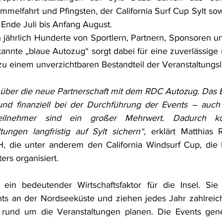
melfahrt und Pfingsten, der California Surf Cup Sylt sowi
 Ende Juli bis Anfang August.
 jährlich Hunderte von Sportlern, Partnern, Sponsoren und
kannte „blaue Autozug“ sorgt dabei für eine zuverlässige
zu einem unverzichtbaren Bestandteil der Veranstaltungslo
 über die neue Partnerschaft mit dem RDC Autozug. Das E
 und finanziell bei der Durchführung der Events – auch
eilnehmer sind ein großer Mehrwert. Dadurch kö
tungen langfristig auf Sylt sichern“
, erklärt Matthias
die unter anderem den California Windsurf Cup, die Ki
ers organisiert.
ein bedeutender Wirtschaftsfaktor für die Insel. Sie
ghts an der Nordseeküste und ziehen jedes Jahr zahlreich
t rund um die Veranstaltungen planen. Die Events gener