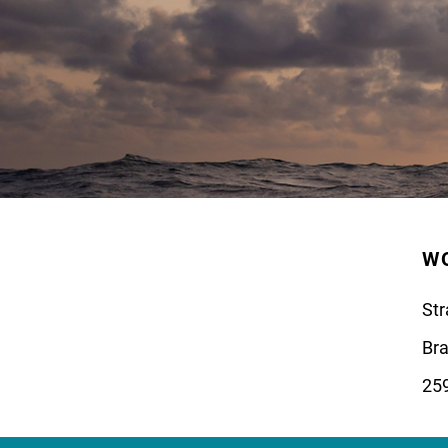
WO
St
Bra
259