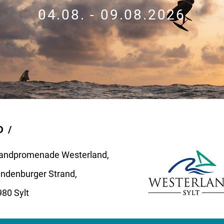
04.08. - 09.08.2026
 /
randpromenade Westerland,
ndenburger Strand,
80 Sylt