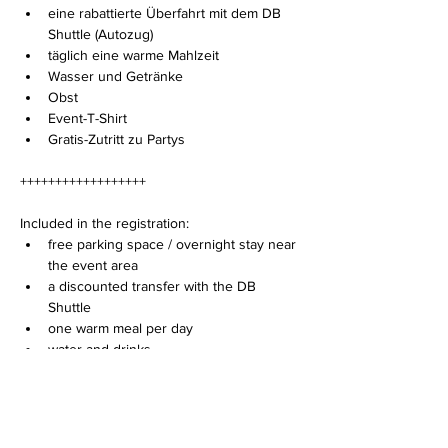
eine rabattierte Überfahrt mit dem DB 
Shuttle (Autozug)
täglich eine warme Mahlzeit
Wasser und Getränke
Obst
Event-T-Shirt
Gratis-Zutritt zu Partys
++++++++++++++++++
Included in the registration:
free parking space / overnight stay near 
the event area
a discounted transfer with the DB 
Shuttle 
one warm meal per day
water and drinks
fruits
event shirt
free entrance to parties